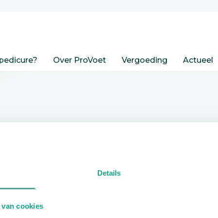
pedicure?
Over ProVoet
Vergoeding
Actueel
nden
Details
edicure.
 van cookies