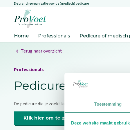
De brancheorganisatie voor de (medisch) pedicure
Overslaan en naar de inhoud gaan
Ga naar de homepagina
Home
Professionals
Pedicure of medisch 
Terug naar overzicht
Professionals
Pedicure niet gevo
De pedicure die je zoekt kunnen we niet vinden.
Toestemming
Klik hier om te zoeken naar een andere p
Deze website maakt gebruik