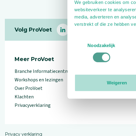
We gebruiken cookies om cont
websiteverkeer te analyseren
media, adverteren en analys
Footer
verstrekt of die ze hebben v
Volg ProVoet
linkedin
facebook
(Let op uitgaande link)
twitter
(Let op uitgaande l
instagram
(Let op uitga
(Le
Toestemmingsselectie
Noodzakelijk
Meer ProVoet
Branche Informatiecentrum
Workshops en lezingen
Weigeren
Over ProVoet
Klachten
Privacyverklaring
Privacy verklaring