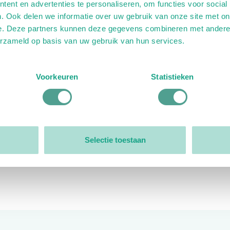
ent en advertenties te personaliseren, om functies voor social
. Ook delen we informatie over uw gebruik van onze site met on
e. Deze partners kunnen deze gegevens combineren met andere i
erzameld op basis van uw gebruik van hun services.
ink)
ande link)
t op uitgaande link)
Voorkeuren
Statistieken
Organisatie
Bestuur
Selectie toestaan