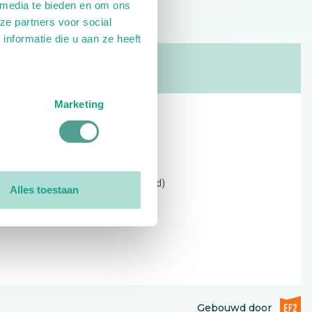
 media te bieden en om ons
ze partners voor social
nformatie die u aan ze heeft
Marketing
Contact
Kerkewijk 69, 3901 EC Veenendaal
Open: 09:00 - 12:30 (alleen ochtend)
Alles toestaan
Tel: 0318-551369
Contact:
contactformulier
EF2 (op
Gebouwd door