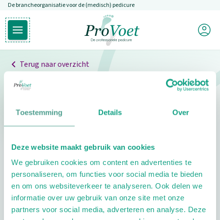
De brancheorganisatie voor de (medisch) pedicure
Overslaan en naar de inhoud gaan
Mijn P
Open hoofdmenu
Ga naar de homepagina
Terug naar overzicht
Professionals
Pedicure niet gevonden
Toestemming
Details
Over
De pedicure die je zoekt kunnen we niet vinden.
Deze website maakt gebruik van cookies
Klik hier om te zoeken naar een andere
We gebruiken cookies om content en advertenties te
pedicure.
personaliseren, om functies voor social media te bieden
en om ons websiteverkeer te analyseren. Ook delen we
informatie over uw gebruik van onze site met onze
partners voor social media, adverteren en analyse. Deze
Footer