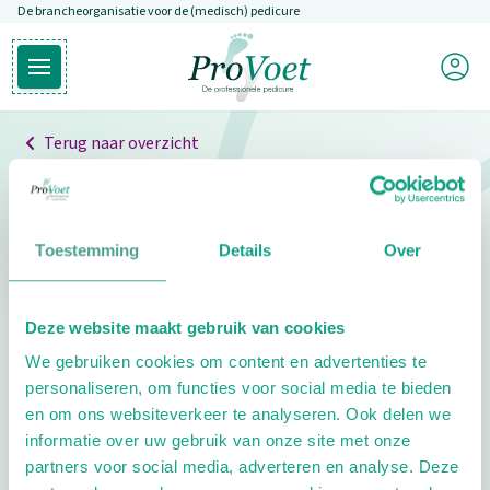
De brancheorganisatie voor de (medisch) pedicure
Overslaan en naar de inhoud gaan
Mijn P
Open hoofdmenu
Ga naar de homepagina
Terug naar overzicht
Professionals
Pedicure niet gevonden
Toestemming
Details
Over
De pedicure die je zoekt kunnen we niet vinden.
Deze website maakt gebruik van cookies
Klik hier om te zoeken naar een andere
We gebruiken cookies om content en advertenties te
pedicure.
personaliseren, om functies voor social media te bieden
en om ons websiteverkeer te analyseren. Ook delen we
informatie over uw gebruik van onze site met onze
partners voor social media, adverteren en analyse. Deze
Footer