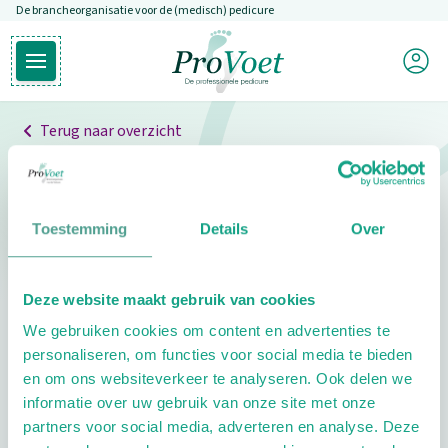
De brancheorganisatie voor de (medisch) pedicure
Overslaan en naar de inhoud gaan
Mijn P
Open hoofdmenu
Ga naar de homepagina
Terug naar overzicht
Professionals
Pedicure niet gevonden
Toestemming
Details
Over
De pedicure die je zoekt kunnen we niet vinden.
Deze website maakt gebruik van cookies
Klik hier om te zoeken naar een andere
We gebruiken cookies om content en advertenties te
pedicure.
personaliseren, om functies voor social media te bieden
en om ons websiteverkeer te analyseren. Ook delen we
informatie over uw gebruik van onze site met onze
partners voor social media, adverteren en analyse. Deze
Footer