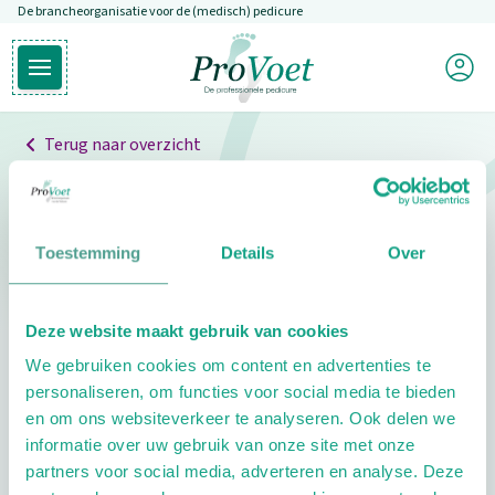
De brancheorganisatie voor de (medisch) pedicure
Overslaan en naar de inhoud gaan
Mijn P
Open hoofdmenu
Ga naar de homepagina
Terug naar overzicht
Professionals
Pedicure niet gevonden
Toestemming
Details
Over
De pedicure die je zoekt kunnen we niet vinden.
Deze website maakt gebruik van cookies
Klik hier om te zoeken naar een andere
We gebruiken cookies om content en advertenties te
pedicure.
personaliseren, om functies voor social media te bieden
en om ons websiteverkeer te analyseren. Ook delen we
informatie over uw gebruik van onze site met onze
partners voor social media, adverteren en analyse. Deze
Footer