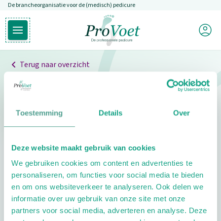
De brancheorganisatie voor de (medisch) pedicure
Overslaan en naar de inhoud gaan
Mijn P
Open hoofdmenu
Ga naar de homepagina
Terug naar overzicht
Professionals
Pedicure niet gevonden
Toestemming
Details
Over
De pedicure die je zoekt kunnen we niet vinden.
Deze website maakt gebruik van cookies
Klik hier om te zoeken naar een andere
We gebruiken cookies om content en advertenties te
pedicure.
personaliseren, om functies voor social media te bieden
en om ons websiteverkeer te analyseren. Ook delen we
informatie over uw gebruik van onze site met onze
partners voor social media, adverteren en analyse. Deze
Footer