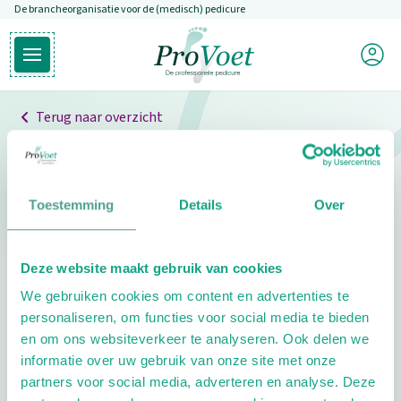
De brancheorganisatie voor de (medisch) pedicure
Overslaan en naar de inhoud gaan
Mijn P
Open hoofdmenu
Ga naar de homepagina
Terug naar overzicht
Professionals
Pedicure niet gevonden
Toestemming
Details
Over
De pedicure die je zoekt kunnen we niet vinden.
Deze website maakt gebruik van cookies
Klik hier om te zoeken naar een andere
We gebruiken cookies om content en advertenties te
pedicure.
personaliseren, om functies voor social media te bieden
en om ons websiteverkeer te analyseren. Ook delen we
informatie over uw gebruik van onze site met onze
partners voor social media, adverteren en analyse. Deze
Footer