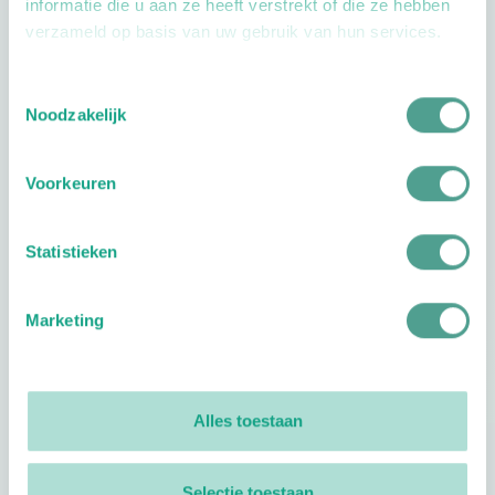
informatie die u aan ze heeft verstrekt of die ze hebben
verzameld op basis van uw gebruik van hun services.
Openingstijden
Toestemmingsselectie
Noodzakelijk
Dag
Tijd
Voorkeuren
Plan je route
Statistieken
Marketing
Reviews
0
reviews
Alles toestaan
Footer
Volg ProVoet
Selectie toestaan