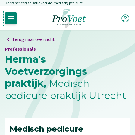
De brancheorganisatie voor de (medisch) pedicure
Overslaan en naar de inhoud gaan
Mijn P
Open hoofdmenu
Ga naar de homepagina
Terug naar overzicht
Professionals
Herma's
Voetverzorgings
praktijk,
Medisch
pedicure praktijk Utrecht
Medisch pedicure