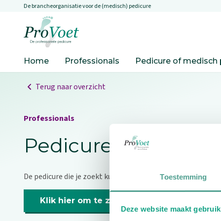
De brancheorganisatie voor de (medisch) pedicure
Overslaan en naar de inhoud gaan
Ga naar de homepagina
Home
Professionals
Pedicure of medisch 
Terug naar overzicht
Professionals
Pedicure niet gevo
De pedicure die je zoekt kunnen we niet vinden.
Toestemming
Klik hier om te zoeken naar een andere p
Deze website maakt gebruik