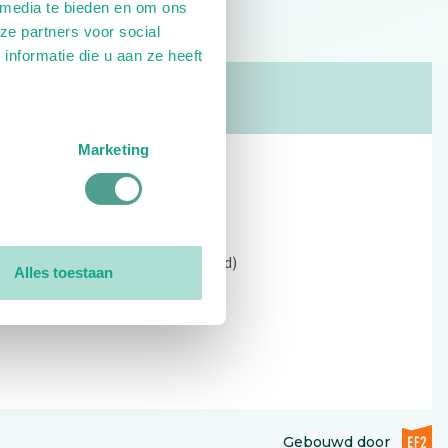
 media te bieden en om ons
ze partners voor social
nformatie die u aan ze heeft
Marketing
Contact
Kerkewijk 69, 3901 EC Veenendaal
Open: 09:00 - 12:30 (alleen ochtend)
Alles toestaan
Tel: 0318-551369
Contact:
contactformulier
EF2 (op
Gebouwd door