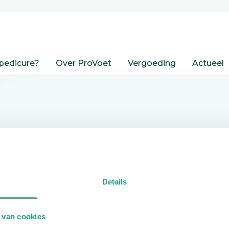
pedicure?
Over ProVoet
Vergoeding
Actueel
nden
Details
edicure.
 van cookies