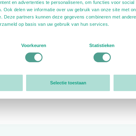
ent en advertenties te personaliseren, om functies voor social
. Ook delen we informatie over uw gebruik van onze site met on
e. Deze partners kunnen deze gegevens combineren met andere i
erzameld op basis van uw gebruik van hun services.
ink)
ande link)
t op uitgaande link)
Voorkeuren
Statistieken
Organisatie
Bestuur
Selectie toestaan