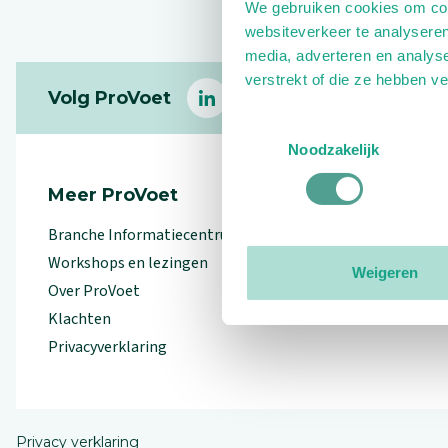
We gebruiken cookies om cont
websiteverkeer te analyseren
media, adverteren en analys
Footer
verstrekt of die ze hebben v
Volg ProVoet
linkedin
facebook
(Let op uitgaande link)
twitter
(Let op uitgaande l
instagram
(Let op uitga
(Le
Toestemmingsselectie
Noodzakelijk
Meer ProVoet
Branche Informatiecentrum
Workshops en lezingen
Weigeren
Over ProVoet
Klachten
Privacyverklaring
Privacy verklaring