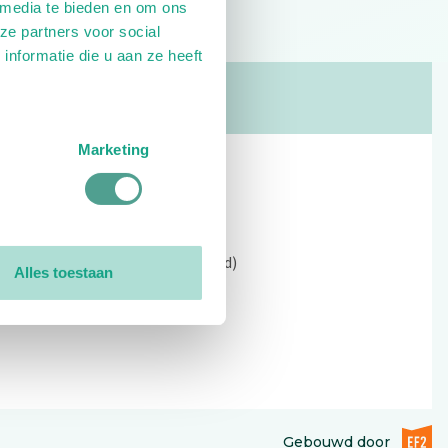
 media te bieden en om ons
ze partners voor social
nformatie die u aan ze heeft
Marketing
Contact
Kerkewijk 69, 3901 EC Veenendaal
Open: 09:00 - 12:30 (alleen ochtend)
Alles toestaan
Tel: 0318-551369
Contact:
contactformulier
EF2 (op
Gebouwd door