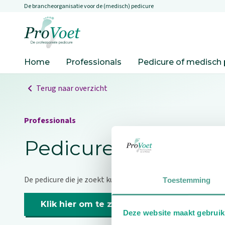
De brancheorganisatie voor de (medisch) pedicure
Overslaan en naar de inhoud gaan
Ga naar de homepagina
Home
Professionals
Pedicure of medisch 
Terug naar overzicht
Professionals
Pedicure niet gevo
De pedicure die je zoekt kunnen we niet vinden.
Toestemming
Klik hier om te zoeken naar een andere p
Deze website maakt gebruik