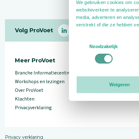
We gebruiken cookies om cont
websiteverkeer te analyseren
media, adverteren en analys
Footer
verstrekt of die ze hebben v
Volg ProVoet
linkedin
facebook
(Let op uitgaande link)
twitter
(Let op uitgaande l
instagram
(Let op uitga
(Le
Toestemmingsselectie
Noodzakelijk
Meer ProVoet
Branche Informatiecentrum
Workshops en lezingen
Weigeren
Over ProVoet
Klachten
Privacyverklaring
Privacy verklaring