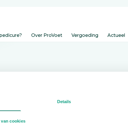
pedicure?
Over ProVoet
Vergoeding
Actueel
nden
Details
edicure.
 van cookies