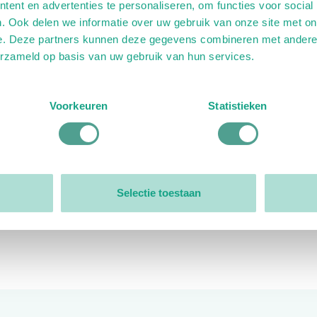
ent en advertenties te personaliseren, om functies voor social
. Ook delen we informatie over uw gebruik van onze site met on
e. Deze partners kunnen deze gegevens combineren met andere i
erzameld op basis van uw gebruik van hun services.
ink)
ande link)
t op uitgaande link)
Voorkeuren
Statistieken
Organisatie
Bestuur
Selectie toestaan