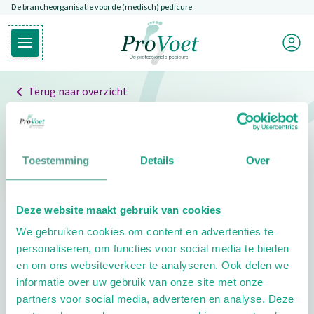
De brancheorganisatie voor de (medisch) pedicure
Overslaan en naar de inhoud gaan
Mijn P
Open hoofdmenu
Ga naar de homepagina
Terug naar overzicht
Professionals
Pedicure niet gevonden
Toestemming
Details
Over
De pedicure die je zoekt kunnen we niet vinden.
Deze website maakt gebruik van cookies
Klik hier om te zoeken naar een andere
We gebruiken cookies om content en advertenties te
pedicure.
personaliseren, om functies voor social media te bieden
en om ons websiteverkeer te analyseren. Ook delen we
informatie over uw gebruik van onze site met onze
partners voor social media, adverteren en analyse. Deze
Footer