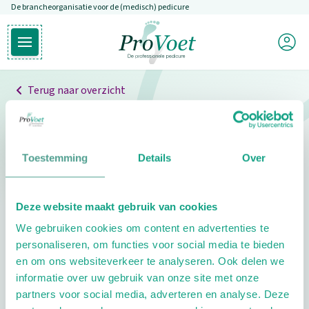
De brancheorganisatie voor de (medisch) pedicure
Overslaan en naar de inhoud gaan
Mijn P
Open hoofdmenu
Ga naar de homepagina
Terug naar overzicht
Professionals
Pedicure niet gevonden
Toestemming
Details
Over
De pedicure die je zoekt kunnen we niet vinden.
Deze website maakt gebruik van cookies
Klik hier om te zoeken naar een andere
We gebruiken cookies om content en advertenties te
pedicure.
personaliseren, om functies voor social media te bieden
en om ons websiteverkeer te analyseren. Ook delen we
informatie over uw gebruik van onze site met onze
partners voor social media, adverteren en analyse. Deze
Footer