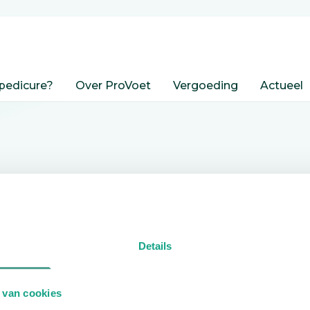
pedicure?
Over ProVoet
Vergoeding
Actueel
nden
Details
edicure.
 van cookies