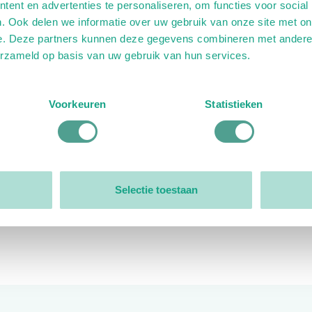
ent en advertenties te personaliseren, om functies voor social
. Ook delen we informatie over uw gebruik van onze site met on
e. Deze partners kunnen deze gegevens combineren met andere i
erzameld op basis van uw gebruik van hun services.
ink)
ande link)
t op uitgaande link)
Voorkeuren
Statistieken
Organisatie
Bestuur
Selectie toestaan