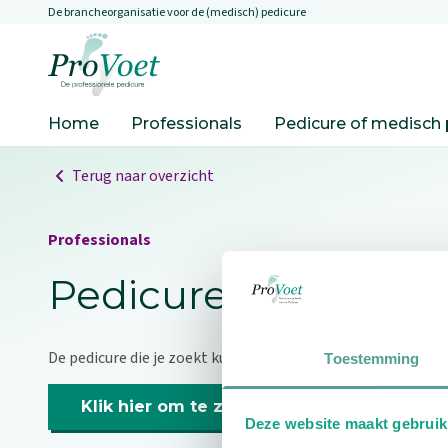
De brancheorganisatie voor de (medisch) pedicure
Overslaan en naar de inhoud gaan
Ga naar de homepagina
Home
Professionals
Pedicure of medisch 
Terug naar overzicht
Professionals
Pedicure niet gevo
De pedicure die je zoekt kunnen we niet vinden.
Toestemming
Klik hier om te zoeken naar een andere p
Deze website maakt gebruik