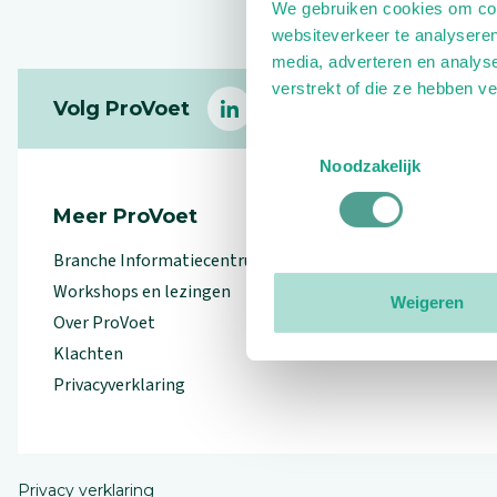
We gebruiken cookies om cont
websiteverkeer te analyseren
media, adverteren en analys
Footer
verstrekt of die ze hebben v
Volg ProVoet
linkedin
facebook
(Let op uitgaande link)
twitter
(Let op uitgaande l
instagram
(Let op uitga
(Le
Toestemmingsselectie
Noodzakelijk
Meer ProVoet
Branche Informatiecentrum
Workshops en lezingen
Weigeren
Over ProVoet
Klachten
Privacyverklaring
Privacy verklaring