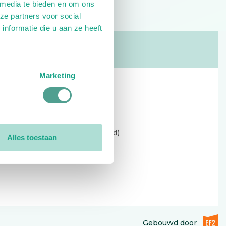
 media te bieden en om ons
ze partners voor social
nformatie die u aan ze heeft
Marketing
Contact
Kerkewijk 69, 3901 EC Veenendaal
Open: 09:00 - 12:30 (alleen ochtend)
Alles toestaan
Tel: 0318-551369
Contact:
contactformulier
EF2 (op
Gebouwd door