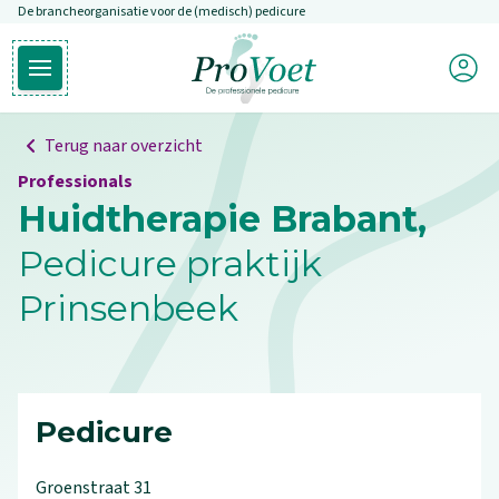
De brancheorganisatie voor de (medisch) pedicure
Overslaan en naar de inhoud gaan
Mijn P
Open hoofdmenu
Ga naar de homepagina
Terug naar overzicht
Professionals
Huidtherapie Brabant,
Pedicure praktijk
Prinsenbeek
Pedicure
Groenstraat
31