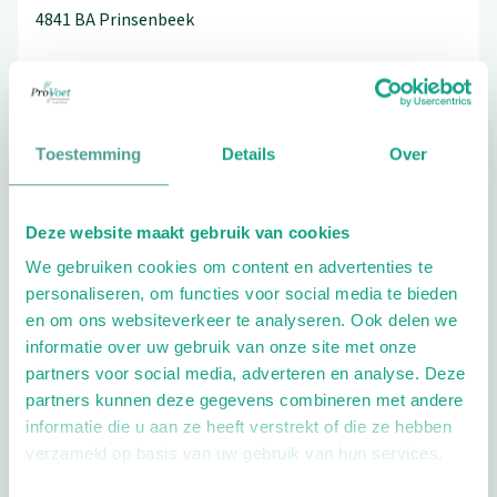
4841 BA
Prinsenbeek
076-5423666
Toestemming
Details
Over
Bezoek de website
Deze website maakt gebruik van cookies
Schrijf ook een review
We gebruiken cookies om content en advertenties te
personaliseren, om functies voor social media te bieden
en om ons websiteverkeer te analyseren. Ook delen we
informatie over uw gebruik van onze site met onze
partners voor social media, adverteren en analyse. Deze
partners kunnen deze gegevens combineren met andere
informatie die u aan ze heeft verstrekt of die ze hebben
Openingstijden
verzameld op basis van uw gebruik van hun services.
Dag
Tijd