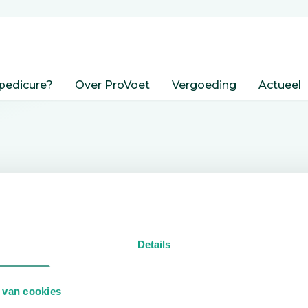
pedicure?
Over ProVoet
Vergoeding
Actueel
nden
Details
edicure.
 van cookies