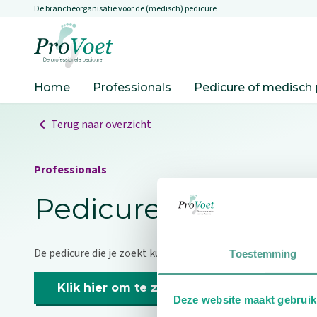
De brancheorganisatie voor de (medisch) pedicure
Overslaan en naar de inhoud gaan
Ga naar de homepagina
Home
Professionals
Pedicure of medisch 
Terug naar overzicht
Professionals
Pedicure niet gevo
De pedicure die je zoekt kunnen we niet vinden.
Toestemming
Klik hier om te zoeken naar een andere p
Deze website maakt gebruik