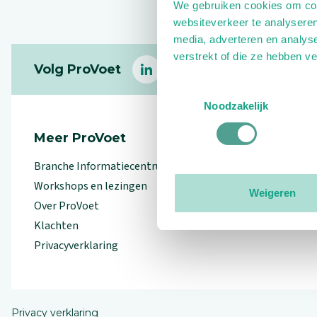
We gebruiken cookies om cont
websiteverkeer te analyseren
media, adverteren en analys
Footer
verstrekt of die ze hebben v
Volg ProVoet
linkedin
facebook
(Let op uitgaande link)
twitter
(Let op uitgaande l
instagram
(Let op uitga
(Le
Toestemmingsselectie
Noodzakelijk
Meer ProVoet
Branche Informatiecentrum
Workshops en lezingen
Weigeren
Over ProVoet
Klachten
Privacyverklaring
Privacy verklaring