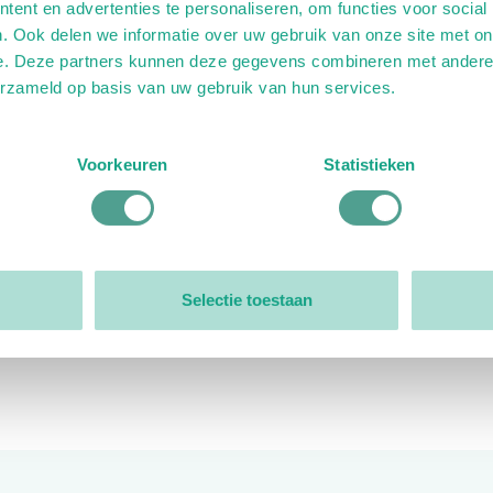
ent en advertenties te personaliseren, om functies voor social
. Ook delen we informatie over uw gebruik van onze site met on
e. Deze partners kunnen deze gegevens combineren met andere i
erzameld op basis van uw gebruik van hun services.
ink)
ande link)
t op uitgaande link)
Voorkeuren
Statistieken
Organisatie
Bestuur
Selectie toestaan