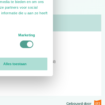
 media te bieden en om ons
ze partners voor social
nformatie die u aan ze heeft
Marketing
Contact
Kerkewijk 69, 3901 EC Veenendaal
Open: 09:00 - 12:30 (alleen ochtend)
Alles toestaan
Tel: 0318-551369
Contact:
contactformulier
EF2 (op
Gebouwd door