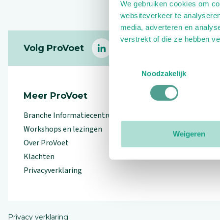
We gebruiken cookies om cont
websiteverkeer te analyseren
media, adverteren en analys
Footer
verstrekt of die ze hebben v
Volg ProVoet
linkedin
facebook
(Let op uitgaande link)
twitter
(Let op uitgaande l
instagram
(Let op uitga
(Le
Toestemmingsselectie
Noodzakelijk
Meer ProVoet
Branche Informatiecentrum
Workshops en lezingen
Weigeren
Over ProVoet
Klachten
Privacyverklaring
Privacy verklaring