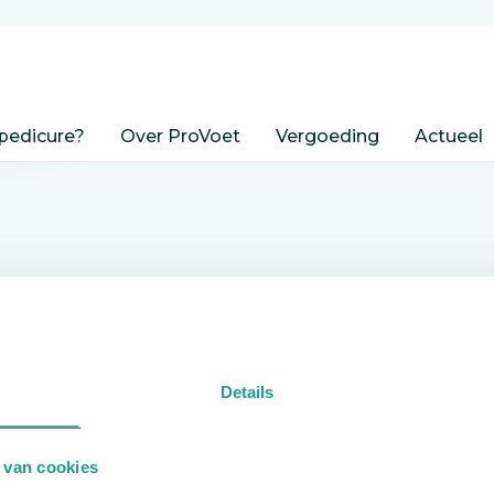
pedicure?
Over ProVoet
Vergoeding
Actueel
nden
Details
edicure.
 van cookies