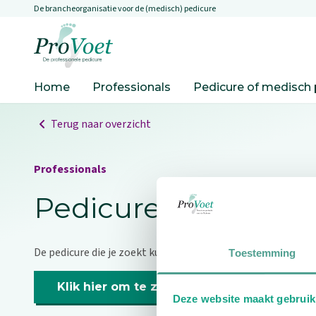
De brancheorganisatie voor de (medisch) pedicure
Overslaan en naar de inhoud gaan
Ga naar de homepagina
Home
Professionals
Pedicure of medisch 
Terug naar overzicht
Professionals
Pedicure niet gevo
De pedicure die je zoekt kunnen we niet vinden.
Toestemming
Klik hier om te zoeken naar een andere p
Deze website maakt gebruik