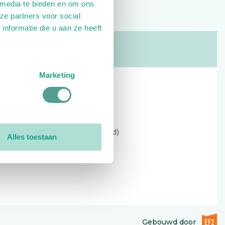
 media te bieden en om ons
ze partners voor social
nformatie die u aan ze heeft
Marketing
Contact
Kerkewijk 69, 3901 EC Veenendaal
Open: 09:00 - 12:30 (alleen ochtend)
Alles toestaan
Tel: 0318-551369
Contact:
contactformulier
EF2 (op
Gebouwd door