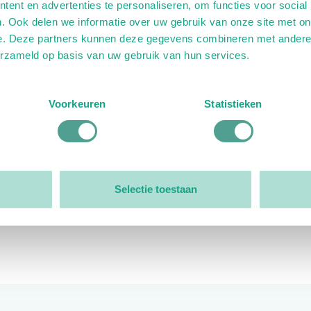
ent en advertenties te personaliseren, om functies voor social
. Ook delen we informatie over uw gebruik van onze site met on
e. Deze partners kunnen deze gegevens combineren met andere i
erzameld op basis van uw gebruik van hun services.
ink)
ande link)
t op uitgaande link)
Voorkeuren
Statistieken
Organisatie
Bestuur
Selectie toestaan