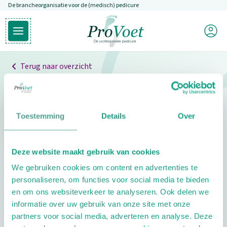
De brancheorganisatie voor de (medisch) pedicure
Overslaan en naar de inhoud gaan
Mijn P
Open hoofdmenu
Ga naar de homepagina
Terug naar overzicht
Professionals
Pedicure niet gevonden
Toestemming
Details
Over
De pedicure die je zoekt kunnen we niet vinden.
Deze website maakt gebruik van cookies
Klik hier om te zoeken naar een andere
We gebruiken cookies om content en advertenties te
pedicure.
personaliseren, om functies voor social media te bieden
en om ons websiteverkeer te analyseren. Ook delen we
informatie over uw gebruik van onze site met onze
partners voor social media, adverteren en analyse. Deze
Footer