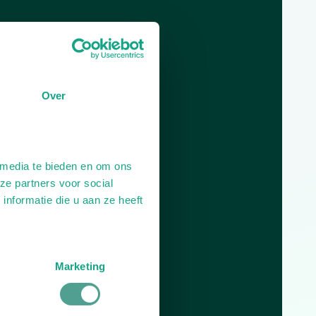
Dag
Tijd
Plan je route
Over
 media te bieden en om ons
ze partners voor social
nformatie die u aan ze heeft
Marketing