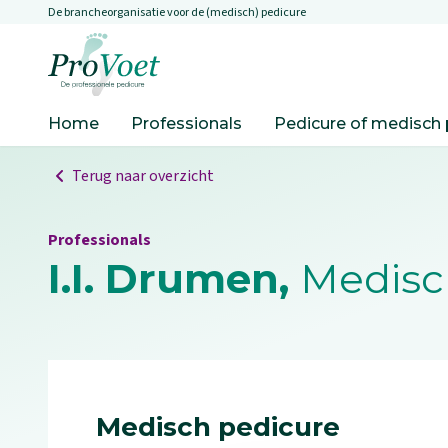
De brancheorganisatie voor de (medisch) pedicure
Overslaan en naar de inhoud gaan
Ga naar de homepagina
Home
Professionals
Pedicure of medisch 
Terug naar overzicht
Professionals
I.I. Drumen,
Medisch
Medisch pedicure