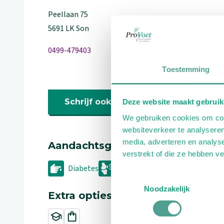
Peellaan
75
5691 LK
Son
0499-479403
Toestemming
Schrijf ook een review
Deze website maakt gebruik
We gebruiken cookies om cont
websiteverkeer te analyseren
media, adverteren en analys
Aandachtsgebieden
verstrekt of die ze hebben v
Diabetes
Reuma
Toestemmingsselectie
Noodzakelijk
Extra opties