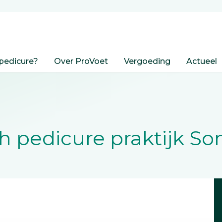
pedicure?
Over ProVoet
Vergoeding
Actueel
 pedicure praktijk So