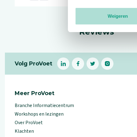
Weigeren
Reviews
Footer
Volg ProVoet
linkedin
facebook
(Let op uitgaande link)
twitter
(Let op uitgaande l
instagram
(Let op uitga
(Le
Meer ProVoet
Branche Informatiecentrum
Workshops en lezingen
Over ProVoet
Klachten