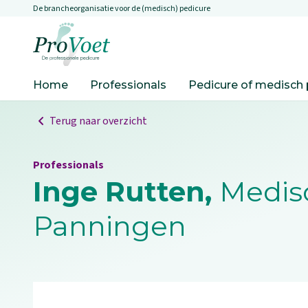
De brancheorganisatie voor de (medisch) pedicure
Overslaan en naar de inhoud gaan
Ga naar de homepagina
Home
Professionals
Pedicure of medisch 
Terug naar overzicht
Professionals
Inge Rutten,
Medisc
Panningen