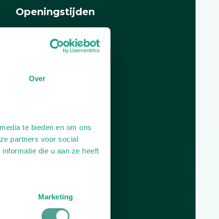
Openingstijden
Dag
Tijd
Plan je route
Over
 media te bieden en om ons
ze partners voor social
nformatie die u aan ze heeft
Marketing