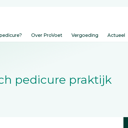
pedicure?
Over ProVoet
Vergoeding
Actueel
h pedicure praktijk