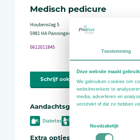
Medisch pedicure
Houbenslag
5
5981 HA
Panningen
0612011845
Toestemming
Deze website maakt gebruik
Schrijf ook een review
We gebruiken cookies om cont
websiteverkeer te analyseren
media, adverteren en analys
verstrekt of die ze hebben v
Aandachtsgebieden
Toestemmingsselectie
Diabetes
Reuma
Wellness
Noodzakelijk
Extra opties