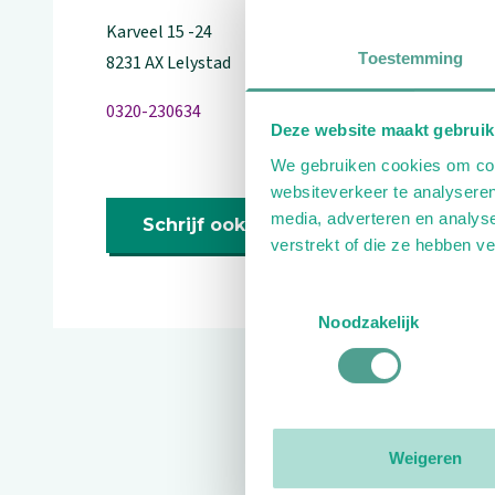
Karveel
15
-24
Toestemming
8231 AX
Lelystad
0320-230634
Deze website maakt gebruik
We gebruiken cookies om cont
websiteverkeer te analyseren
media, adverteren en analys
Schrijf ook een review
verstrekt of die ze hebben v
Toestemmingsselectie
Noodzakelijk
Reviews
Weigeren