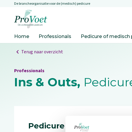
De brancheorganisatie voor de (medisch) pedicure
Overslaan en naar de inhoud gaan
Ga naar de homepagina
Home
Professionals
Pedicure of medisch 
Terug naar overzicht
Professionals
Ins & Outs,
Pedicure
Pedicure