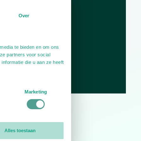
Dag
Tijd
Over
Plan je route
 media te bieden en om ons
ze partners voor social
nformatie die u aan ze heeft
Marketing
0
reviews
Alles toestaan