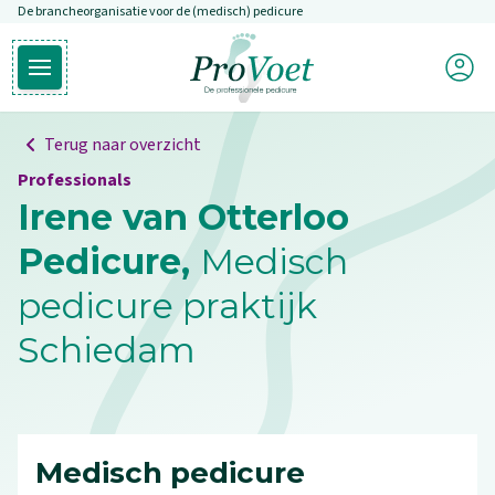
De brancheorganisatie voor de (medisch) pedicure
Overslaan en naar de inhoud gaan
Mijn P
Open hoofdmenu
Ga naar de homepagina
Terug naar overzicht
Professionals
Irene van Otterloo
Pedicure,
Medisch
pedicure praktijk
Schiedam
Medisch pedicure