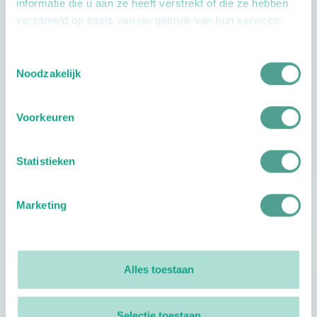
informatie die u aan ze heeft verstrekt of die ze hebben
verzameld op basis van uw gebruik van hun services.
Openingstijden
Toestemmingsselectie
Noodzakelijk
Dag
Tijd
Voorkeuren
Plan je route
Statistieken
Marketing
Reviews
0
reviews
Alles toestaan
Footer
Volg ProVoet
Selectie toestaan