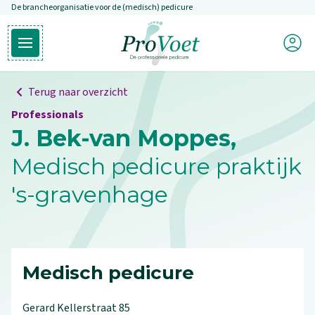
De brancheorganisatie voor de (medisch) pedicure
Overslaan en naar de inhoud gaan
Mijn P
Open hoofdmenu
Ga naar de homepagina
Terug naar overzicht
Professionals
J. Bek-van Moppes,
Medisch pedicure praktijk
's-gravenhage
Medisch pedicure
Gerard Kellerstraat
85