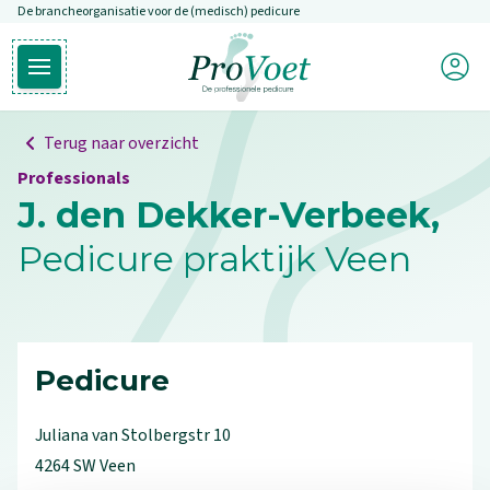
De brancheorganisatie voor de (medisch) pedicure
Overslaan en naar de inhoud gaan
Mijn P
Open hoofdmenu
Ga naar de homepagina
Terug naar overzicht
Professionals
J. den Dekker-Verbeek,
Pedicure praktijk Veen
Pedicure
Juliana van Stolbergstr
10
4264 SW
Veen