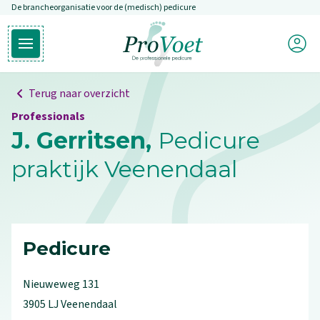
De brancheorganisatie voor de (medisch) pedicure
Overslaan en naar de inhoud gaan
Mijn P
Open hoofdmenu
Ga naar de homepagina
Terug naar overzicht
Professionals
J. Gerritsen,
Pedicure
praktijk Veenendaal
Pedicure
Nieuweweg
131
3905 LJ
Veenendaal