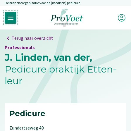
De brancheorganisatie voor de (medisch) pedicure
Overslaan en naar de inhoud gaan
Mijn P
Open hoofdmenu
Ga naar de homepagina
Terug naar overzicht
Professionals
J. Linden, van der,
Pedicure praktijk Etten-
leur
Pedicure
Zundertseweg
49