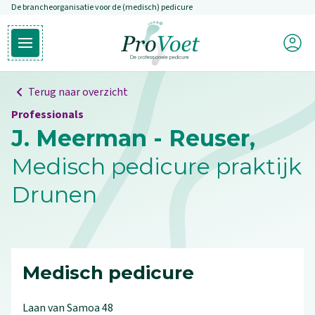
De brancheorganisatie voor de (medisch) pedicure
Overslaan en naar de inhoud gaan
Mijn P
Open hoofdmenu
Ga naar de homepagina
Terug naar overzicht
Professionals
J. Meerman - Reuser,
Medisch pedicure praktijk
Drunen
Medisch pedicure
Laan van Samoa
48