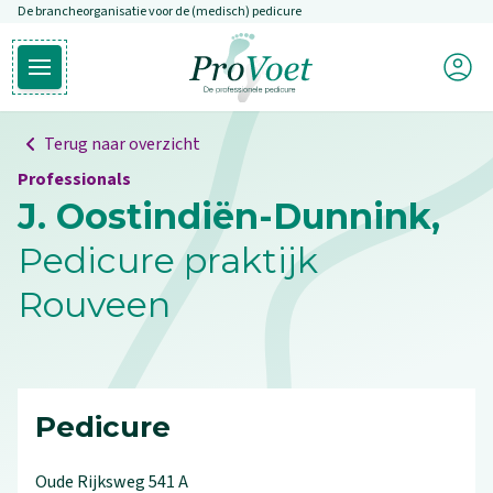
De brancheorganisatie voor de (medisch) pedicure
Overslaan en naar de inhoud gaan
Mijn P
Open hoofdmenu
Ga naar de homepagina
Terug naar overzicht
Professionals
J. Oostindiën-Dunnink,
Pedicure praktijk
Rouveen
Pedicure
Oude Rijksweg
541
A