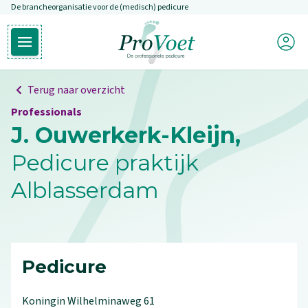
De brancheorganisatie voor de (medisch) pedicure
Overslaan en naar de inhoud gaan
Mijn P
Open hoofdmenu
Ga naar de homepagina
Terug naar overzicht
Professionals
J. Ouwerkerk-Kleijn,
Pedicure praktijk
Alblasserdam
Pedicure
Koningin Wilhelminaweg
61