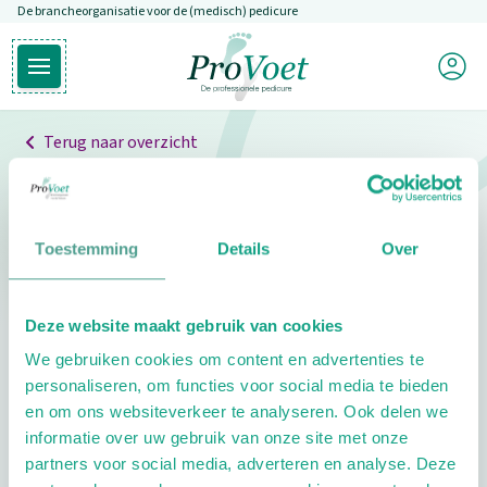
De brancheorganisatie voor de (medisch) pedicure
Overslaan en naar de inhoud gaan
Mijn P
Open hoofdmenu
Ga naar de homepagina
Terug naar overzicht
Professionals
Pedicure niet gevonden
Toestemming
Details
Over
De pedicure die je zoekt kunnen we niet vinden.
Deze website maakt gebruik van cookies
Klik hier om te zoeken naar een andere
We gebruiken cookies om content en advertenties te
pedicure.
personaliseren, om functies voor social media te bieden
en om ons websiteverkeer te analyseren. Ook delen we
informatie over uw gebruik van onze site met onze
partners voor social media, adverteren en analyse. Deze
Footer