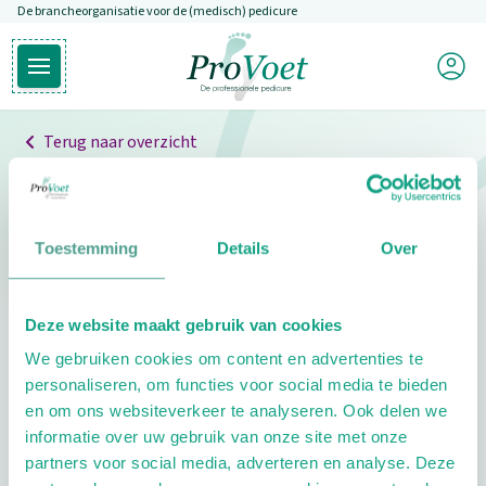
De brancheorganisatie voor de (medisch) pedicure
Overslaan en naar de inhoud gaan
Mijn P
Open hoofdmenu
Ga naar de homepagina
Terug naar overzicht
Professionals
Pedicure niet gevonden
Toestemming
Details
Over
De pedicure die je zoekt kunnen we niet vinden.
Deze website maakt gebruik van cookies
Klik hier om te zoeken naar een andere
We gebruiken cookies om content en advertenties te
pedicure.
personaliseren, om functies voor social media te bieden
en om ons websiteverkeer te analyseren. Ook delen we
informatie over uw gebruik van onze site met onze
partners voor social media, adverteren en analyse. Deze
Footer