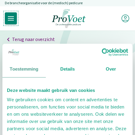
De brancheorganisatie voor de (medisch) pedicure
Overslaan en naar de inhoud gaan
Mijn P
Open hoofdmenu
Ga naar de homepagina
Terug naar overzicht
Professionals
Pedicure niet gevonden
Toestemming
Details
Over
De pedicure die je zoekt kunnen we niet vinden.
Deze website maakt gebruik van cookies
Klik hier om te zoeken naar een andere
We gebruiken cookies om content en advertenties te
pedicure.
personaliseren, om functies voor social media te bieden
en om ons websiteverkeer te analyseren. Ook delen we
informatie over uw gebruik van onze site met onze
partners voor social media, adverteren en analyse. Deze
Footer