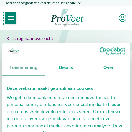
De brancheorganisatie voor de (medisch) pedicure
Overslaan en naar de inhoud gaan
Mijn P
Open hoofdmenu
Ga naar de homepagina
Terug naar overzicht
Professionals
Pedicure niet gevonden
Toestemming
Details
Over
De pedicure die je zoekt kunnen we niet vinden.
Deze website maakt gebruik van cookies
Klik hier om te zoeken naar een andere
We gebruiken cookies om content en advertenties te
pedicure.
personaliseren, om functies voor social media te bieden
en om ons websiteverkeer te analyseren. Ook delen we
informatie over uw gebruik van onze site met onze
partners voor social media, adverteren en analyse. Deze
Footer