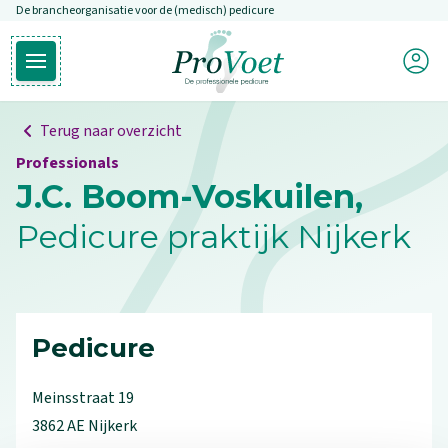
De brancheorganisatie voor de (medisch) pedicure
Overslaan en naar de inhoud gaan
Mijn P
Open hoofdmenu
Ga naar de homepagina
Terug naar overzicht
Professionals
J.C. Boom-Voskuilen,
Pedicure praktijk Nijkerk
Pedicure
Meinsstraat
19
3862 AE
Nijkerk