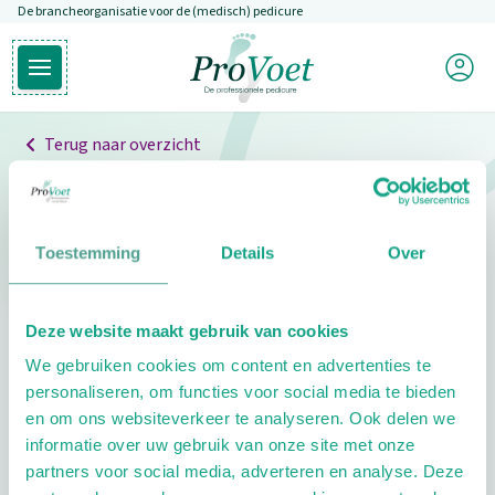
De brancheorganisatie voor de (medisch) pedicure
Overslaan en naar de inhoud gaan
Mijn P
Open hoofdmenu
Ga naar de homepagina
Terug naar overzicht
Professionals
Pedicure niet gevonden
Toestemming
Details
Over
De pedicure die je zoekt kunnen we niet vinden.
Deze website maakt gebruik van cookies
Klik hier om te zoeken naar een andere
We gebruiken cookies om content en advertenties te
pedicure.
personaliseren, om functies voor social media te bieden
en om ons websiteverkeer te analyseren. Ook delen we
informatie over uw gebruik van onze site met onze
partners voor social media, adverteren en analyse. Deze
Footer