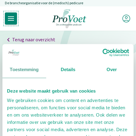
De brancheorganisatie voor de (medisch) pedicure
Overslaan en naar de inhoud gaan
Mijn P
Open hoofdmenu
Ga naar de homepagina
Terug naar overzicht
Professionals
Pedicure niet gevonden
Toestemming
Details
Over
De pedicure die je zoekt kunnen we niet vinden.
Deze website maakt gebruik van cookies
Klik hier om te zoeken naar een andere
We gebruiken cookies om content en advertenties te
pedicure.
personaliseren, om functies voor social media te bieden
en om ons websiteverkeer te analyseren. Ook delen we
informatie over uw gebruik van onze site met onze
partners voor social media, adverteren en analyse. Deze
Footer