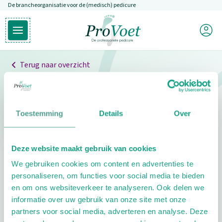
De brancheorganisatie voor de (medisch) pedicure
Overslaan en naar de inhoud gaan
Mijn P
Open hoofdmenu
Ga naar de homepagina
Terug naar overzicht
Professionals
Pedicure niet gevonden
Toestemming
Details
Over
De pedicure die je zoekt kunnen we niet vinden.
Deze website maakt gebruik van cookies
Klik hier om te zoeken naar een andere
We gebruiken cookies om content en advertenties te
pedicure.
personaliseren, om functies voor social media te bieden
en om ons websiteverkeer te analyseren. Ook delen we
informatie over uw gebruik van onze site met onze
partners voor social media, adverteren en analyse. Deze
Footer