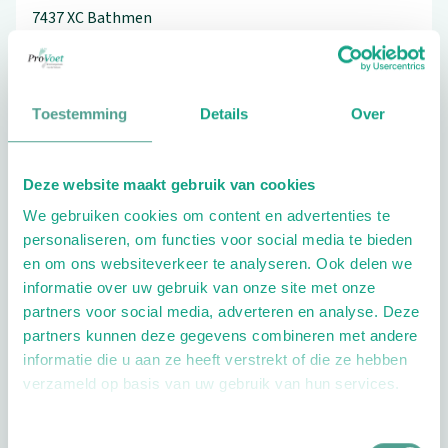
7437 XC
Bathmen
0570-542518
Toestemming
Details
Over
Schrijf ook een review
Deze website maakt gebruik van cookies
We gebruiken cookies om content en advertenties te
personaliseren, om functies voor social media te bieden
en om ons websiteverkeer te analyseren. Ook delen we
informatie over uw gebruik van onze site met onze
partners voor social media, adverteren en analyse. Deze
partners kunnen deze gegevens combineren met andere
Openingstijden
informatie die u aan ze heeft verstrekt of die ze hebben
verzameld op basis van uw gebruik van hun services.
Dag
Tijd
Plan je route
Toestemmingsselectie