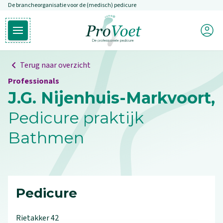
De brancheorganisatie voor de (medisch) pedicure
Overslaan en naar de inhoud gaan
Mijn P
Open hoofdmenu
Ga naar de homepagina
Terug naar overzicht
Professionals
J.G. Nijenhuis-Markvoort,
Pedicure praktijk
Bathmen
Pedicure
Rietakker
42