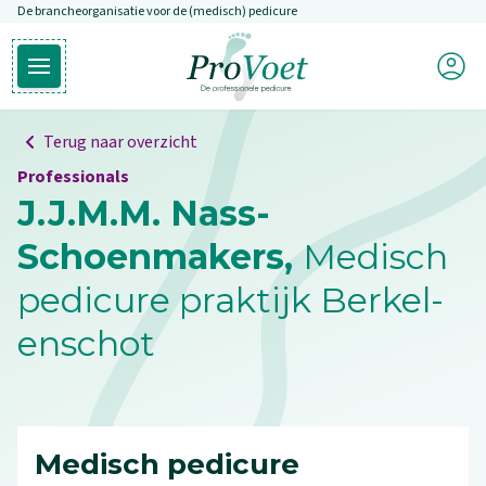
De brancheorganisatie voor de (medisch) pedicure
Overslaan en naar de inhoud gaan
Mijn P
Open hoofdmenu
Ga naar de homepagina
Terug naar overzicht
Professionals
J.J.M.M. Nass-
Schoenmakers,
Medisch
pedicure praktijk Berkel-
enschot
Medisch pedicure