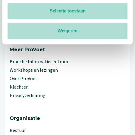
Footer
Selectie toestaan
Volg ProVoet
linkedin
facebook
(Let op uitgaande link)
twitter
(Let op uitgaande link)
instagram
(Let op uitgaande link)
(Let op uitgaande link)
Weigeren
Meer ProVoet
Branche Informatiecentrum
Workshops en lezingen
Over ProVoet
Klachten
Privacyverklaring
Organisatie
Bestuur