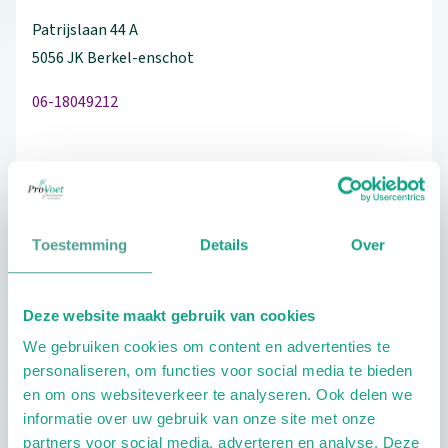
Patrijslaan
44
A
5056 JK
Berkel-enschot
06-18049212
Bezoek de website
Toestemming
Details
Over
Schrijf ook een review
Deze website maakt gebruik van cookies
Aandachtsgebieden
We gebruiken cookies om content en advertenties te
personaliseren, om functies voor social media te bieden
Diabetes
Reuma
en om ons websiteverkeer te analyseren. Ook delen we
informatie over uw gebruik van onze site met onze
Extra opties
partners voor social media, adverteren en analyse. Deze