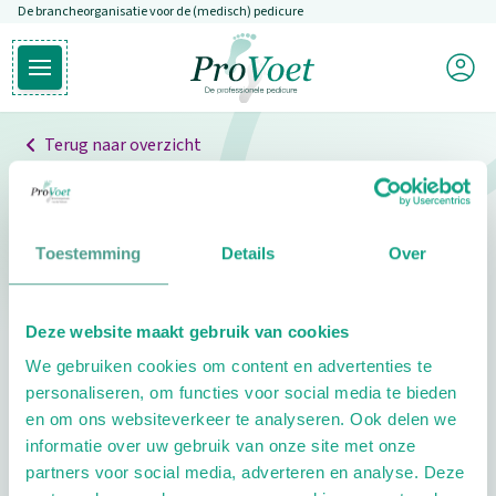
De brancheorganisatie voor de (medisch) pedicure
Overslaan en naar de inhoud gaan
Mijn P
Open hoofdmenu
Ga naar de homepagina
Terug naar overzicht
Professionals
Pedicure niet gevonden
Toestemming
Details
Over
De pedicure die je zoekt kunnen we niet vinden.
Deze website maakt gebruik van cookies
Klik hier om te zoeken naar een andere
We gebruiken cookies om content en advertenties te
pedicure.
personaliseren, om functies voor social media te bieden
en om ons websiteverkeer te analyseren. Ook delen we
informatie over uw gebruik van onze site met onze
partners voor social media, adverteren en analyse. Deze
Footer