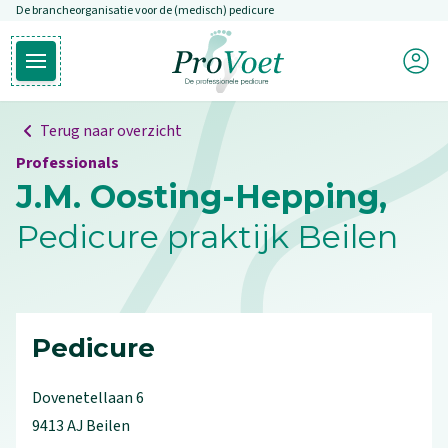
De brancheorganisatie voor de (medisch) pedicure
Overslaan en naar de inhoud gaan
Mijn P
Open hoofdmenu
Ga naar de homepagina
Terug naar overzicht
Professionals
J.M. Oosting-Hepping,
Pedicure praktijk Beilen
Pedicure
Dovenetellaan
6
9413 AJ
Beilen