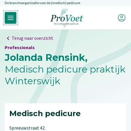
De brancheorganisatie voor de (medisch) pedicure
Overslaan en naar de inhoud gaan
Mijn P
Open hoofdmenu
Ga naar de homepagina
Terug naar overzicht
Professionals
Jolanda Rensink,
Medisch pedicure praktijk
Winterswijk
Medisch pedicure
Spreeuwstraat
42