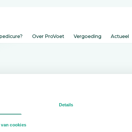
pedicure?
Over ProVoet
Vergoeding
Actueel
nden
Details
edicure.
 van cookies