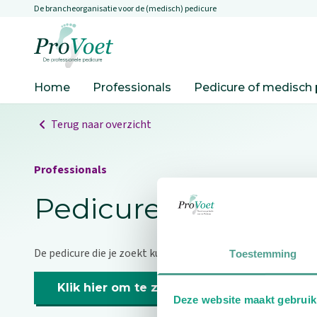
De brancheorganisatie voor de (medisch) pedicure
Overslaan en naar de inhoud gaan
Ga naar de homepagina
Home
Professionals
Pedicure of medisch 
Terug naar overzicht
Professionals
Pedicure niet gevo
De pedicure die je zoekt kunnen we niet vinden.
Toestemming
Klik hier om te zoeken naar een andere p
Deze website maakt gebruik