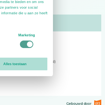
 media te bieden en om ons
ze partners voor social
nformatie die u aan ze heeft
Marketing
Contact
Kerkewijk 69, 3901 EC Veenendaal
Open: 09:00 - 12:30 (alleen ochtend)
Alles toestaan
Tel: 0318-551369
Contact:
contactformulier
EF2 (op
Gebouwd door