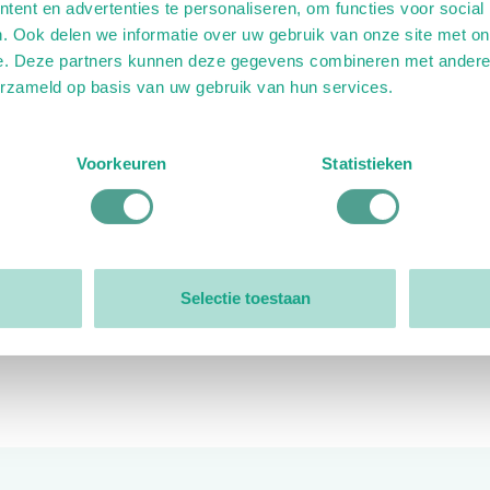
ent en advertenties te personaliseren, om functies voor social
. Ook delen we informatie over uw gebruik van onze site met on
e. Deze partners kunnen deze gegevens combineren met andere i
erzameld op basis van uw gebruik van hun services.
ink)
ande link)
t op uitgaande link)
Voorkeuren
Statistieken
Organisatie
Bestuur
Selectie toestaan