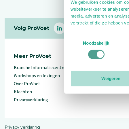
We gebruiken cookies om cont
websiteverkeer te analyseren
media, adverteren en analys
Footer
verstrekt of die ze hebben v
Volg ProVoet
linkedin
facebook
(Let op uitgaande link)
twitter
(Let op uitgaande l
instagram
(Let op uitga
(Le
Toestemmingsselectie
Noodzakelijk
Meer ProVoet
Branche Informatiecentrum
Workshops en lezingen
Weigeren
Over ProVoet
Klachten
Privacyverklaring
Privacy verklaring