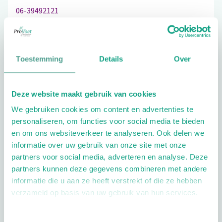
06-39492121
Bezoek de website
Toestemming
Details
Over
Schrijf ook een review
Deze website maakt gebruik van cookies
We gebruiken cookies om content en advertenties te
personaliseren, om functies voor social media te bieden
en om ons websiteverkeer te analyseren. Ook delen we
informatie over uw gebruik van onze site met onze
partners voor social media, adverteren en analyse. Deze
partners kunnen deze gegevens combineren met andere
Openingstijden
informatie die u aan ze heeft verstrekt of die ze hebben
verzameld op basis van uw gebruik van hun services.
Dag
Tijd
Plan je route
Toestemmingsselectie