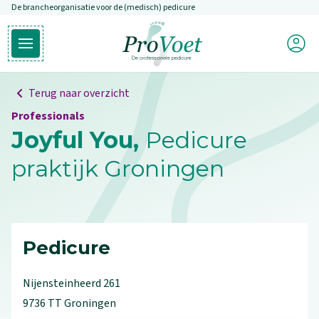
De brancheorganisatie voor de (medisch) pedicure
Overslaan en naar de inhoud gaan
Mijn P
Open hoofdmenu
Ga naar de homepagina
Terug naar overzicht
Professionals
Joyful You,
Pedicure
praktijk Groningen
Pedicure
Nijensteinheerd
261
9736 TT
Groningen