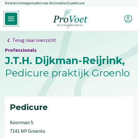
De brancheorganisatie voor de (medisch) pedicure
Overslaan en naar de inhoud gaan
Mijn P
Open hoofdmenu
Ga naar de homepagina
Terug naar overzicht
Professionals
J.T.H. Dijkman-Reijrink,
Pedicure praktijk Groenlo
Pedicure
Koorman
5
7141 NP
Groenlo