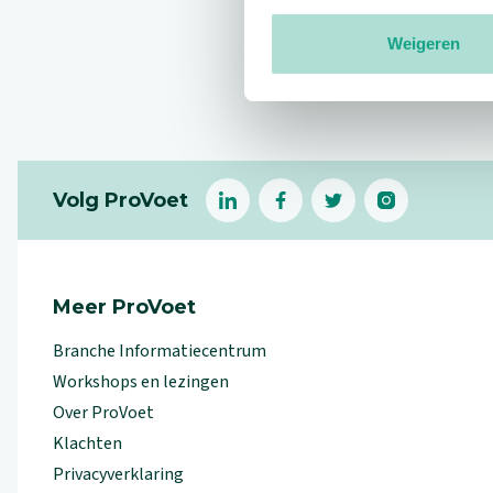
Weigeren
Reviews
Footer
Volg ProVoet
linkedin
facebook
(Let op uitgaande link)
twitter
(Let op uitgaande l
instagram
(Let op uitga
(Le
Meer ProVoet
Branche Informatiecentrum
Workshops en lezingen
Over ProVoet
Klachten
Privacyverklaring