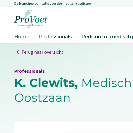
De brancheorganisatie voor de (medisch) pedicure
Overslaan en naar de inhoud gaan
Ga naar de homepagina
Home
Professionals
Pedicure of medisch 
Terug naar overzicht
Professionals
K. Clewits,
Medisch 
Oostzaan