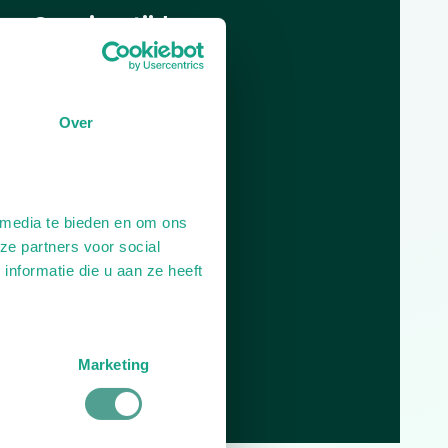
Openingstijden
Dag
Tijd
Plan je route
Over
 media te bieden en om ons
ze partners voor social
nformatie die u aan ze heeft
Marketing