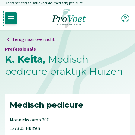
De brancheorganisatie voor de (medisch) pedicure
Overslaan en naar de inhoud gaan
Mijn P
Open hoofdmenu
Ga naar de homepagina
Terug naar overzicht
Professionals
K. Keita,
Medisch
pedicure praktijk Huizen
Medisch pedicure
Monnickskamp
20C
1273 JS
Huizen