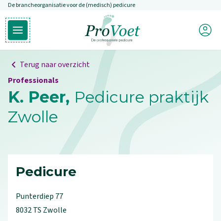
De brancheorganisatie voor de (medisch) pedicure
Overslaan en naar de inhoud gaan
Mijn P
Open hoofdmenu
Ga naar de homepagina
Terug naar overzicht
Professionals
K. Peer,
Pedicure praktijk
Zwolle
Pedicure
Punterdiep
77
8032 TS
Zwolle