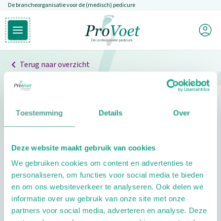
De brancheorganisatie voor de (medisch) pedicure
Overslaan en naar de inhoud gaan
Mijn P
Open hoofdmenu
Ga naar de homepagina
Terug naar overzicht
Professionals
Pedicure niet gevonden
Toestemming
Details
Over
De pedicure die je zoekt kunnen we niet vinden.
Deze website maakt gebruik van cookies
Klik hier om te zoeken naar een andere
We gebruiken cookies om content en advertenties te
pedicure.
personaliseren, om functies voor social media te bieden
en om ons websiteverkeer te analyseren. Ook delen we
informatie over uw gebruik van onze site met onze
partners voor social media, adverteren en analyse. Deze
Footer