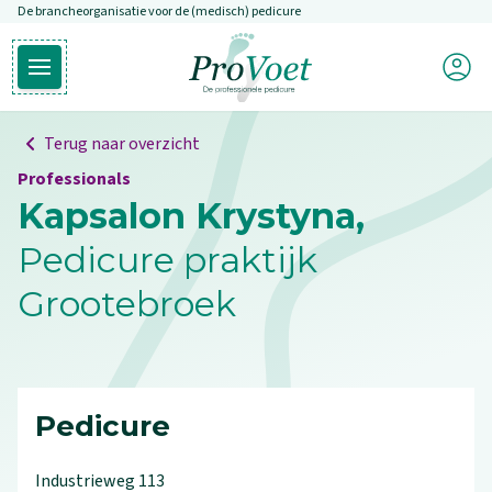
De brancheorganisatie voor de (medisch) pedicure
Overslaan en naar de inhoud gaan
Mijn P
Open hoofdmenu
Ga naar de homepagina
Terug naar overzicht
Professionals
Kapsalon Krystyna,
Pedicure praktijk
Grootebroek
Pedicure
Industrieweg
113