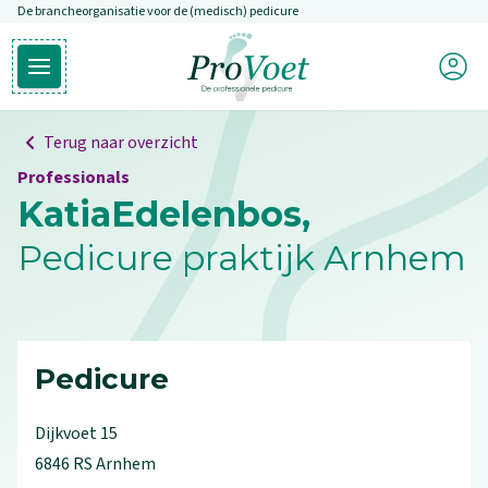
De brancheorganisatie voor de (medisch) pedicure
Overslaan en naar de inhoud gaan
Mijn P
Open hoofdmenu
Ga naar de homepagina
Terug naar overzicht
Professionals
KatiaEdelenbos,
Pedicure praktijk Arnhem
Pedicure
Dijkvoet
15
6846 RS
Arnhem